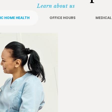
darmow
Learn about us
Kiedy graczom ofer
IC HOME HEALTH
OFFICE HOURS
MEDICAL
spinami, gracze zaz
depozytu uzupełnion
Te bonusy mogą być
doładowania, bonus
są darmowymi spinam
lubianych bonusów w
nich korzystać, aby
kasyno. Po wyczerp
środki, zanim będą 
Bonus 