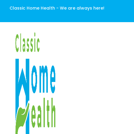
Classic Home Health - We are always here!