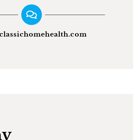
odzaje
ych bonusów
classichomehealth.com
 spinami mogą stanowić odrębną
ć dodane do innego rodzaju bonusu.
odzielny bonus, darmowe spiny mają różne
 Oto przegląd najpopularniejszych rodzajów
tóre można znaleźć w kasynach online na
nusu od depozytu po darmowe spiny bez
d depozytu za
ny