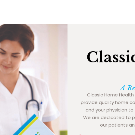
Class
A Re
Classic Home Health 
provide quality home car
and your physician to
We are dedicated to pr
our patients an