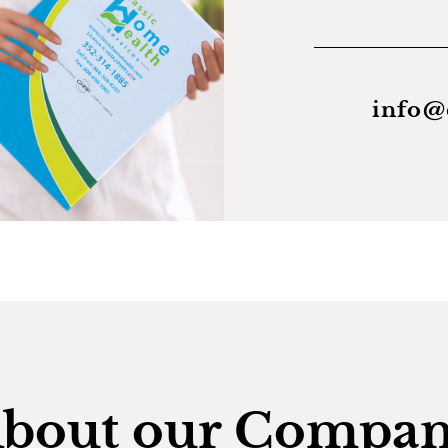
Różne r
darmow
info@
Bonusy z darmowymi
kategorię lub zosta
Oferowane jako sam
kształty i rozmiary.
darmowych spinów, k
AskGamblers, od bo
wymagań obrotu:
Bonus o
bout our Compa