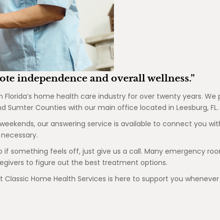
spinów 
Jak sama nazwa wsk
depozytu to rodzaj 
wpłacania prawdziwy
mote independence and overall wellness.”
pamiętać, że choci
 Florida’s home health care industry for over twenty years. We p
spinów w formie bonu
and Sumter Counties with our main office located in Leesburg, FL.
weekends, our answering service is available to connect you wi
wiąże się z wymagan
 necessary.
Darmow
o if something feels off, just give us a call. Many emergency ro
egivers to figure out the best treatment options.
wymaga
at Classic Home Health Services is here to support you wheneve
Brak wymagań obrotu
sugeruje ich nazwa: 