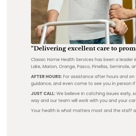
“Delivering excellent care to pro
Classic Home Health Services has been a leader in
Lake, Marion, Orange, Pasco, Pinellas, Seminole, 
AFTER HOURS:
For assistance after hours and on 
guidance, and even come to see you in person if
JUST CALL:
We believe in catching issues early, s
way and our team will work with you and your car
Your health is what matters most and the staff 