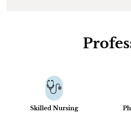
Profes
Skilled Nursing
Ph